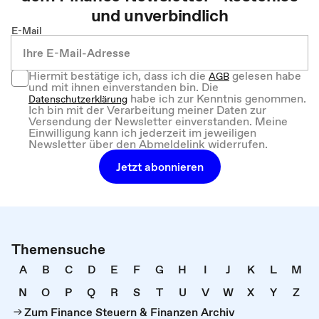
und unverbindlich
E-Mail
Hiermit bestätige ich, dass ich die
gelesen habe
AGB
und mit ihnen einverstanden bin. Die
habe ich zur Kenntnis genommen.
Datenschutzerklärung
Ich bin mit der Verarbeitung meiner Daten zur
Versendung der Newsletter einverstanden. Meine
Einwilligung kann ich jederzeit im jeweiligen
Newsletter über den Abmeldelink widerrufen.
Jetzt abonnieren
Themensuche
A
B
C
D
E
F
G
H
I
J
K
L
M
N
O
P
Q
R
S
T
U
V
W
X
Y
Z
Zum Finance Steuern & Finanzen Archiv