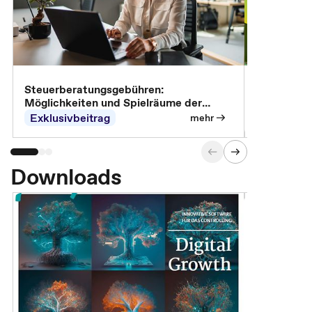
Steuerberatungsgebühren:
Omnibus-Pa
Möglichkeiten und Spielräume der
Abrechnung
Exklusivbeitrag
Exklusivb
mehr
Downloads