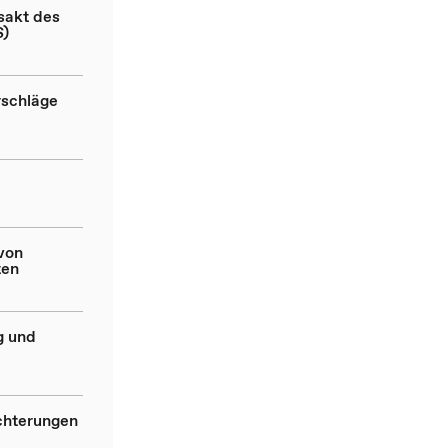
sakt des
S)
rschläge
 von
ten
g und
chterungen