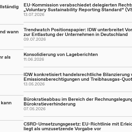
EU-Kommission verabschiedet delegierten Recht
lständig
„Voluntary Sustainability Reporting Standard“ (V
13.07.2026
Trendwatch Positionspapier: IDW unterbreitet Vo
und wann
zur Entlastung der Unternehmen in Deutschland
09.07.2026
Konsolidierung von Lageberichten
r als
11.06.2026
IDW konkretisiert handelsrechtliche Bilanzierung
Emissionsberechtigungen und Treibhausgas-Quo
13.05.2026
Bürokratieabbau im Bereich der Rechnungslegun
g kann
Bürokratieverhinderung
07.05.2026
CSRD-Umsetzungsgesetz: EU-Richtlinie mit Erlei
liegt als umzusetzende Vorgabe vor