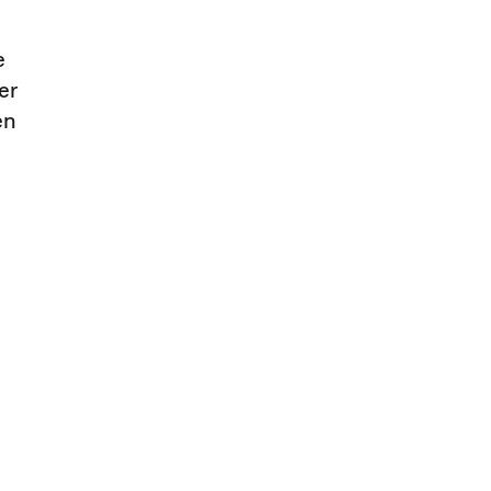
e
er
en