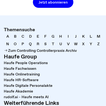
Jetzt abonnieren
Themensuche
A
B
C
D
E
F
G
H
I
J
K
L
M
N
O
P
Q
R
S
T
U
V
W
X
Y
Z
Zum Controlling Controllerpraxis Archiv
Haufe Group
Haufe People Operations
Haufe Fachwissen
Haufe Onlinetraining
Haufe HR-Software
Haufe Digitale Personalakte
Haufe Akademie
rudolf.ai - Haufe meets AI
Weiterführende Links