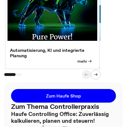
Automatisierung, KI und integrierte
CM live: A
Planung
Magazin
mehr
Zum Haufe Shop
Zum Thema Controllerpraxis
Haufe Controlling Office: Zuverlässig
kalkulieren, planen und steuern!