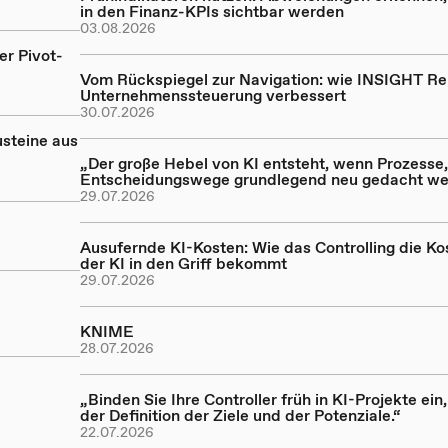
in den Finanz-KPIs sichtbar werden
03.08.2026
er Pivot-
Vom Rückspiegel zur Navigation: wie INSIGHT Re
Unternehmenssteuerung verbessert
30.07.2026
steine aus
„Der große Hebel von KI entsteht, wenn Prozesse,
Entscheidungswege grundlegend neu gedacht we
29.07.2026
Ausufernde KI-Kosten: Wie das Controlling die Ko
der KI in den Griff bekommt
29.07.2026
d
KNIME
28.07.2026
„Binden Sie Ihre Controller früh in KI-Projekte ein,
der Definition der Ziele und der Potenziale.“
22.07.2026