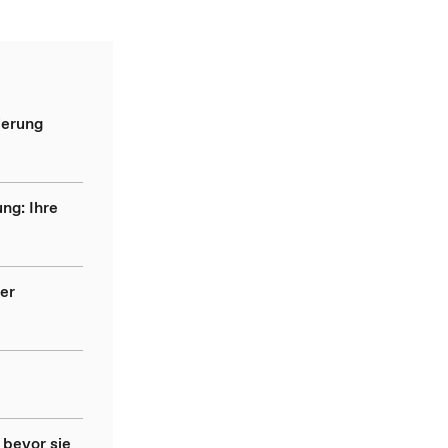
ierung
ng: Ihre
er
 bevor sie