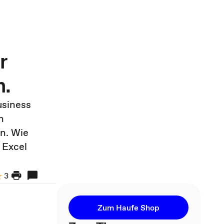
r
n.
usiness
n
n. Wie
 Excel
3
Zum Haufe Shop