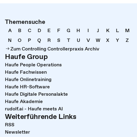
Themensuche
A
B
C
D
E
F
G
H
I
J
K
L
M
N
O
P
Q
R
S
T
U
V
W
X
Y
Z
Zum Controlling Controllerpraxis Archiv
Haufe Group
Haufe People Operations
Haufe Fachwissen
Haufe Onlinetraining
Haufe HR-Software
Haufe Digitale Personalakte
Haufe Akademie
rudolf.ai - Haufe meets AI
Weiterführende Links
RSS
Newsletter