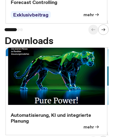
Forecast Controlling
Controllin
Exklusivbeitrag
Exklusivb
mehr
Downloads
Automatisierung, KI und integrierte
CM live: A
Planung
Magazin
mehr