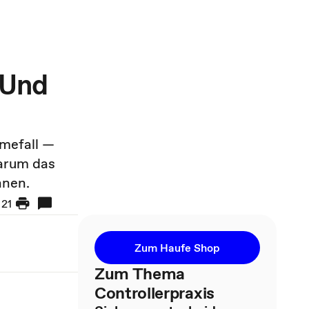
 Und
hmefall —
warum das
nnen.
21
Zum Haufe Shop
Zum Thema
Controllerpraxis