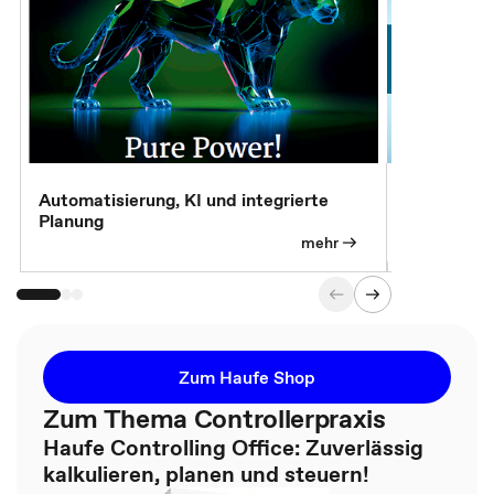
Automatisierung, KI und integrierte
CM live: A
Planung
Magazin
mehr
Zum Haufe Shop
Zum Thema Controllerpraxis
Haufe Controlling Office: Zuverlässig
kalkulieren, planen und steuern!