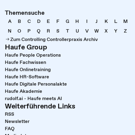
Themensuche
A
B
C
D
E
F
G
H
I
J
K
L
M
N
O
P
Q
R
S
T
U
V
W
X
Y
Z
Zum Controlling Controllerpraxis Archiv
Haufe Group
Haufe People Operations
Haufe Fachwissen
Haufe Onlinetraining
Haufe HR-Software
Haufe Digitale Personalakte
Haufe Akademie
rudolf.ai - Haufe meets AI
Weiterführende Links
RSS
Newsletter
FAQ