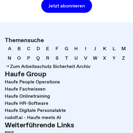
Jetzt abonnieren
Themensuche
A
B
C
D
E
F
G
H
I
J
K
L
M
N
O
P
Q
R
S
T
U
V
W
X
Y
Z
Zum Arbeitsschutz Sicherheit Archiv
Haufe Group
Haufe People Operations
Haufe Fachwissen
Haufe Onlinetraining
Haufe HR-Software
Haufe Digitale Personalakte
rudolf.ai - Haufe meets AI
Weiterführende Links
RSS