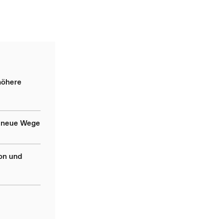
höhere
t neue Wege
on und