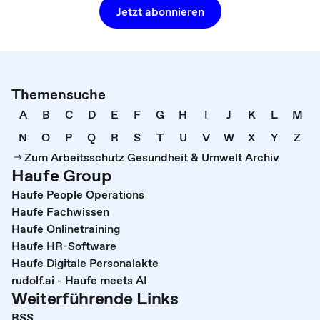
Jetzt abonnieren
Themensuche
A
B
C
D
E
F
G
H
I
J
K
L
M
N
O
P
Q
R
S
T
U
V
W
X
Y
Z
Zum Arbeitsschutz Gesundheit & Umwelt Archiv
Haufe Group
Haufe People Operations
Haufe Fachwissen
Haufe Onlinetraining
Haufe HR-Software
Haufe Digitale Personalakte
rudolf.ai - Haufe meets AI
Weiterführende Links
RSS