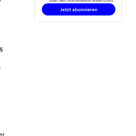
über den Abmeldelink widerrufen.
Jetzt abonnieren
 §
.
d
er