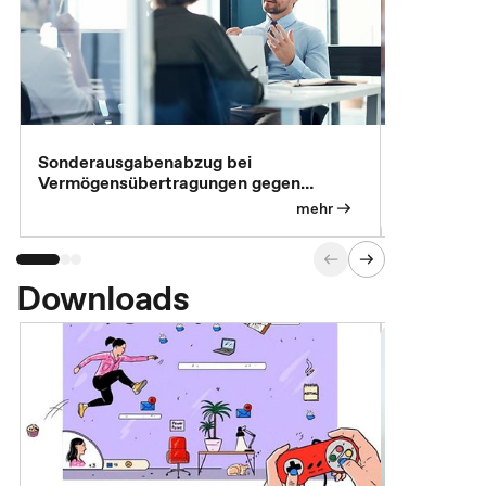
Sonderausgabenabzug bei
Gesonderte
Vermögensübertragungen gegen
Feststellu
Versorgungsleistungen
Exklusivb
mehr
Downloads