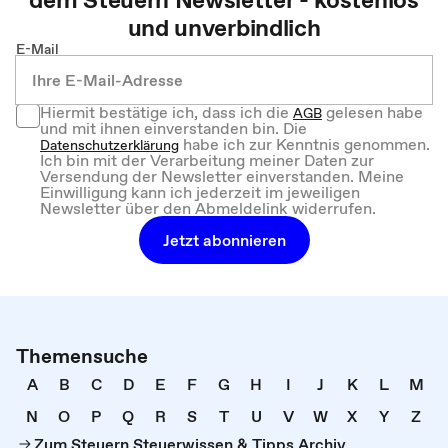
und unverbindlich
E-Mail
Hiermit bestätige ich, dass ich die
gelesen habe
AGB
und mit ihnen einverstanden bin. Die
habe ich zur Kenntnis genommen.
Datenschutzerklärung
Ich bin mit der Verarbeitung meiner Daten zur
Versendung der Newsletter einverstanden. Meine
Einwilligung kann ich jederzeit im jeweiligen
Newsletter über den Abmeldelink widerrufen.
Jetzt abonnieren
Themensuche
A
B
C
D
E
F
G
H
I
J
K
L
M
N
O
P
Q
R
S
T
U
V
W
X
Y
Z
Zum Steuern Steuerwissen & Tipps Archiv