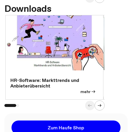
Downloads
7 Effizien
HR-Software: Markttrends und
Anbieterübersicht
mehr
Zum Haufe Shop