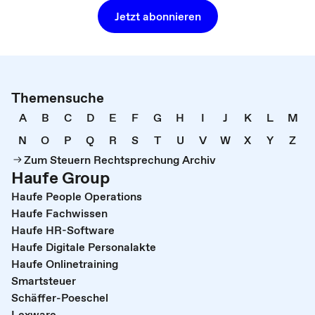
Jetzt abonnieren
Themensuche
A
B
C
D
E
F
G
H
I
J
K
L
M
N
O
P
Q
R
S
T
U
V
W
X
Y
Z
Zum Steuern Rechtsprechung Archiv
Haufe Group
Haufe People Operations
Haufe Fachwissen
Haufe HR-Software
Haufe Digitale Personalakte
Haufe Onlinetraining
Smartsteuer
Schäffer-Poeschel
Lexware