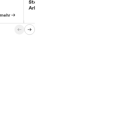
Steuerliche Behandlung von
Einko
Arbeitslohn bei Vorliegen eines DBA
Änder
mehr
mehr