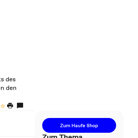
ts des
en den
Zum Haufe Shop
Zum Thema