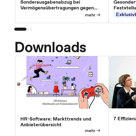
Sonderausgabenabzug bei
Gesondert
Vermögensübertragungen gegen
Feststell
Versorgungsleistungen
Exklusiv
mehr
Downloads
7 Effizie
HR-Software: Markttrends und
Anbieterübersicht
mehr