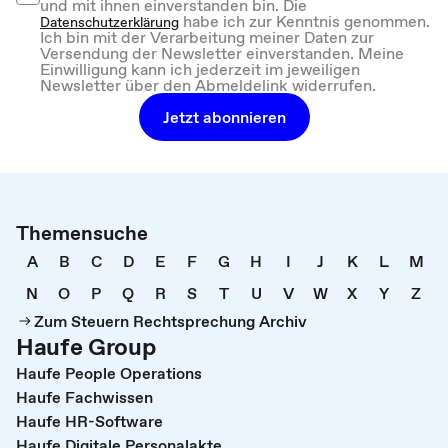
und mit ihnen einverstanden bin. Die
habe ich zur Kenntnis genommen.
Datenschutzerklärung
Ich bin mit der Verarbeitung meiner Daten zur
Versendung der Newsletter einverstanden. Meine
Einwilligung kann ich jederzeit im jeweiligen
Newsletter über den Abmeldelink widerrufen.
Jetzt abonnieren
Themensuche
A
B
C
D
E
F
G
H
I
J
K
L
M
N
O
P
Q
R
S
T
U
V
W
X
Y
Z
Zum Steuern Rechtsprechung Archiv
Haufe Group
Haufe People Operations
Haufe Fachwissen
Haufe HR-Software
Haufe Digitale Personalakte