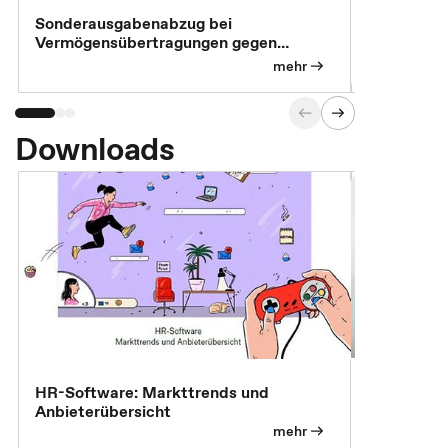
Sonderausgabenabzug bei
Gesonderte
Vermögensübertragungen gegen
Feststellu
Versorgungsleistungen
Exklusivb
mehr
Downloads
7 Effizien
HR-Software: Markttrends und
Anbieterübersicht
mehr