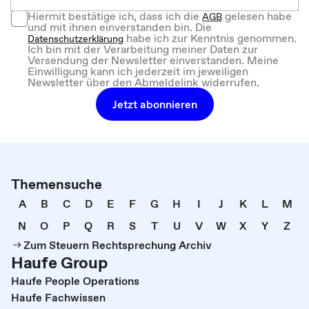
Hiermit bestätige ich, dass ich die
gelesen habe
AGB
und mit ihnen einverstanden bin. Die
habe ich zur Kenntnis genommen.
Datenschutzerklärung
Ich bin mit der Verarbeitung meiner Daten zur
Versendung der Newsletter einverstanden. Meine
Einwilligung kann ich jederzeit im jeweiligen
Newsletter über den Abmeldelink widerrufen.
Jetzt abonnieren
Themensuche
A
B
C
D
E
F
G
H
I
J
K
L
M
N
O
P
Q
R
S
T
U
V
W
X
Y
Z
Zum Steuern Rechtsprechung Archiv
Haufe Group
Haufe People Operations
Haufe Fachwissen