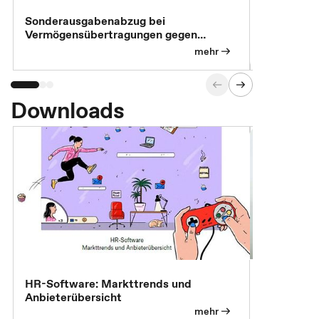
Sonderausgabenabzug bei
Gesonderte
Vermögensübertragungen gegen
Feststellu
Versorgungsleistungen
Exklusivb
mehr
Downloads
7 Effizien
HR-Software: Markttrends und
Anbieterübersicht
mehr