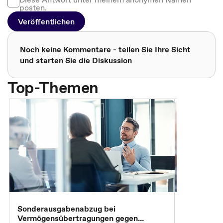
posten.
Veröffentlichen
Noch keine Kommentare - teilen Sie Ihre Sicht
und starten Sie die Diskussion
Top-Themen
Sonderausgabenabzug bei
Gesonderte
Vermögensübertragungen gegen
Feststellu