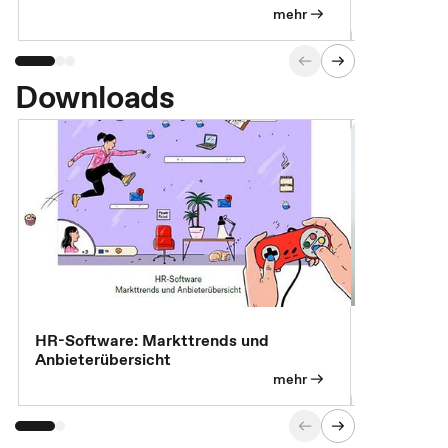
Versorgungsleistungen
Exklusivb
mehr
Downloads
7 Effizien
HR-Software: Markttrends und
Anbieterübersicht
mehr