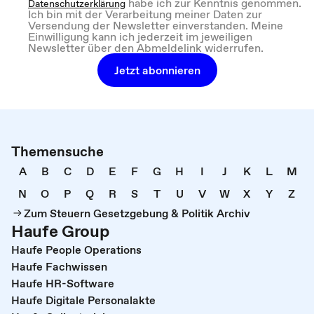
habe ich zur Kenntnis genommen.
Datenschutzerklärung
Ich bin mit der Verarbeitung meiner Daten zur
Versendung der Newsletter einverstanden. Meine
Einwilligung kann ich jederzeit im jeweiligen
Newsletter über den Abmeldelink widerrufen.
Jetzt abonnieren
Themensuche
A
B
C
D
E
F
G
H
I
J
K
L
M
N
O
P
Q
R
S
T
U
V
W
X
Y
Z
Zum Steuern Gesetzgebung & Politik Archiv
Haufe Group
Haufe People Operations
Haufe Fachwissen
Haufe HR-Software
Haufe Digitale Personalakte