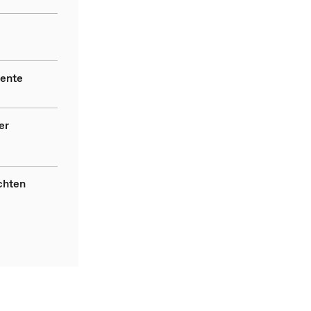
rente
er
chten