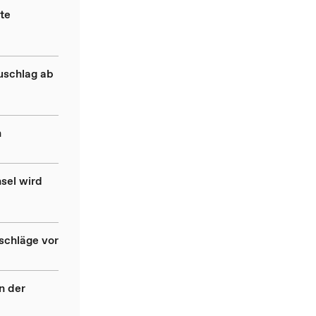
te
uschlag ab
n
sel wird
schläge vor
n der