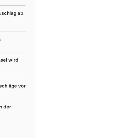
uschlag ab
n
sel wird
schläge vor
n der