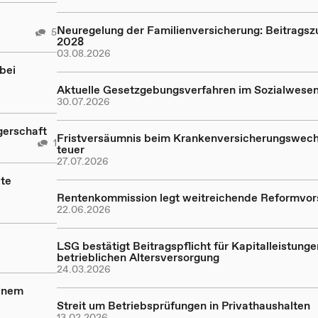
Neuregelung der Familienversicherung: Beitragsz
5
2028
03.08.2026
bei
Aktuelle Gesetzgebungsverfahren im Sozialwese
30.07.2026
gerschaft
Fristversäumnis beim Krankenversicherungswech
1
teuer
27.07.2026
te
Rentenkommission legt weitreichende Reformvor
22.06.2026
LSG bestätigt Beitragspflicht für Kapitalleistunge
betrieblichen Altersversorgung
24.03.2026
einem
Streit um Betriebsprüfungen in Privathaushalten
13.02.2026