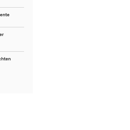
rente
er
chten