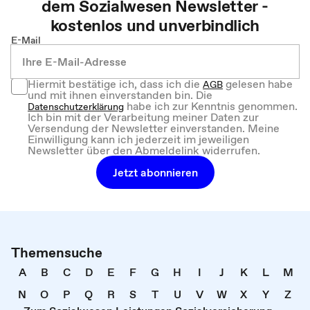
dem
Sozialwesen
Newsletter -
kostenlos und unverbindlich
E-Mail
Hiermit bestätige ich, dass ich die
gelesen habe
AGB
und mit ihnen einverstanden bin. Die
habe ich zur Kenntnis genommen.
Datenschutzerklärung
Ich bin mit der Verarbeitung meiner Daten zur
Versendung der Newsletter einverstanden. Meine
Einwilligung kann ich jederzeit im jeweiligen
Newsletter über den Abmeldelink widerrufen.
Jetzt abonnieren
Themensuche
A
B
C
D
E
F
G
H
I
J
K
L
M
N
O
P
Q
R
S
T
U
V
W
X
Y
Z