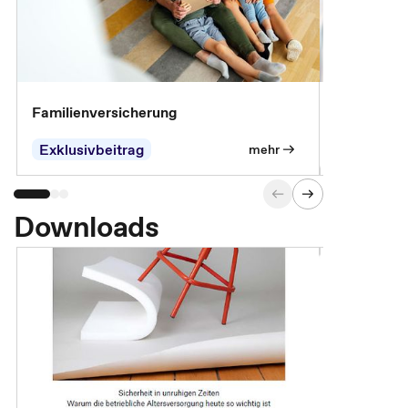
Familienversicherung
Arbeitsunf
Entgeltfor
Exklusivbeitrag
Exklusivb
mehr
Downloads