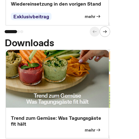
Wiedereinsetzung in den vorigen Stand
Erscheinen 
Parteien, 
Exklusivbeitrag
Exklusivb
mehr
Downloads
Trend zum Gemüse: Was Tagungsgäste
Digital Gu
fit hält
mehr