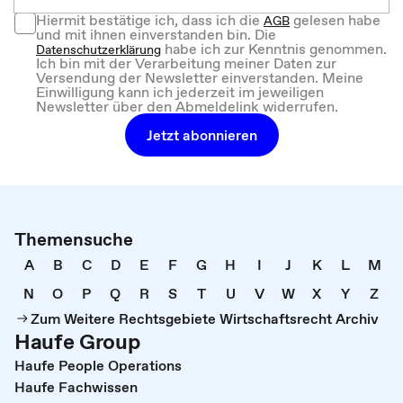
Hiermit bestätige ich, dass ich die
gelesen habe
AGB
und mit ihnen einverstanden bin. Die
habe ich zur Kenntnis genommen.
Datenschutzerklärung
Ich bin mit der Verarbeitung meiner Daten zur
Versendung der Newsletter einverstanden. Meine
Einwilligung kann ich jederzeit im jeweiligen
Newsletter über den Abmeldelink widerrufen.
Jetzt abonnieren
Themensuche
A
B
C
D
E
F
G
H
I
J
K
L
M
N
O
P
Q
R
S
T
U
V
W
X
Y
Z
Zum Weitere Rechtsgebiete Wirtschaftsrecht Archiv
Haufe Group
Haufe People Operations
Haufe Fachwissen