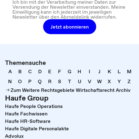
Ich bin mit der Verarbeitung meiner Daten zur
Versendung der Newsletter einverstanden. Meine
Einwilligung kann ich jederzeit im jeweiligen
Newsletter über den Abmeldelink widerrufen.
Jetzt abonnieren
Themensuche
A
B
C
D
E
F
G
H
I
J
K
L
M
N
O
P
Q
R
S
T
U
V
W
X
Y
Z
Zum Weitere Rechtsgebiete Wirtschaftsrecht Archiv
Haufe Group
Haufe People Operations
Haufe Fachwissen
Haufe HR-Software
Haufe Digitale Personalakte
Advolux