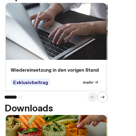
Wiedereinsetzung in den vorigen Stand
Erscheinen 
Parteien, 
Exklusivbeitrag
Exklusivb
mehr
Downloads