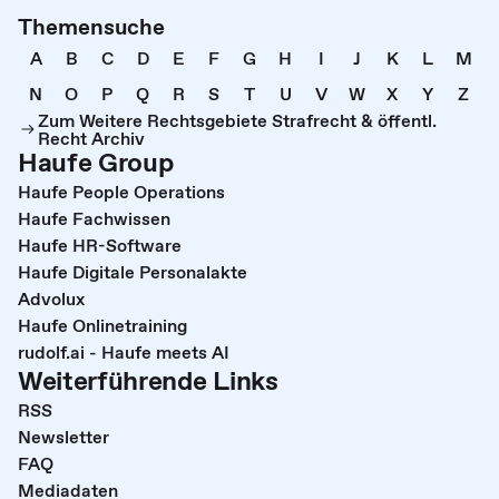
Themensuche
A
B
C
D
E
F
G
H
I
J
K
L
M
N
O
P
Q
R
S
T
U
V
W
X
Y
Z
Zum Weitere Rechtsgebiete Strafrecht & öffentl.
Recht Archiv
Haufe Group
Haufe People Operations
Haufe Fachwissen
Haufe HR-Software
Haufe Digitale Personalakte
Advolux
Haufe Onlinetraining
rudolf.ai - Haufe meets AI
Weiterführende Links
RSS
Newsletter
FAQ
Mediadaten