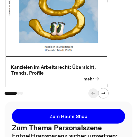
Kanzleien im Arbeitsrecht: Übersicht,
MBA, Maste
Trends, Profile
für die KI-
mehr
Zum Haufe Shop
Zum Thema Personalszene
Entgelttransparenz sicher umsetzen: