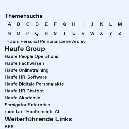
Themensuche
A
B
C
D
E
F
G
H
I
J
K
L
M
N
O
P
Q
R
S
T
U
V
W
X
Y
Z
Zum Personal Personalszene Archiv
Haufe Group
Haufe People Operations
Haufe Fachwissen
Haufe Onlinetraining
Haufe HR-Software
Haufe Digitale Personalakte
Haufe HR Chatbot
Haufe Akademie
Semigator Enterprise
rudolf.ai - Haufe meets AI
Weiterführende Links
RSS