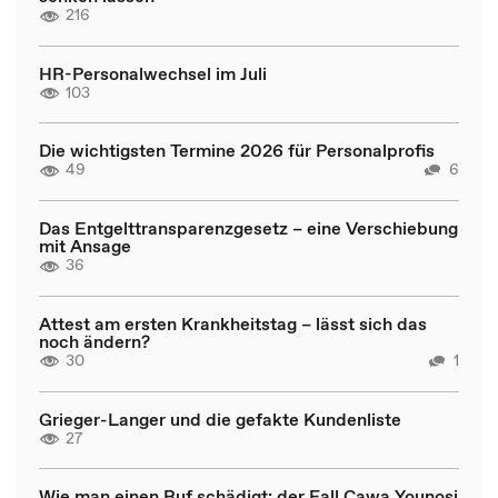
216
HR-Personalwechsel im Juli
103
Die wichtigsten Termine 2026 für Personalprofis
49
6
Das Entgelttransparenzgesetz – eine Verschiebung
mit Ansage
36
Attest am ersten Krankheitstag – lässt sich das
noch ändern?
30
1
Grieger-Langer und die gefakte Kundenliste
27
Wie man einen Ruf schädigt: der Fall Cawa Younosi