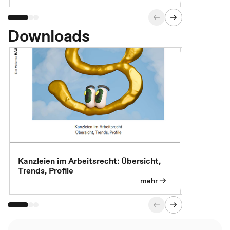
Downloads
Kanzleien im Arbeitsrecht: Übersicht,
MBA, Maste
Trends, Profile
für die KI-
mehr