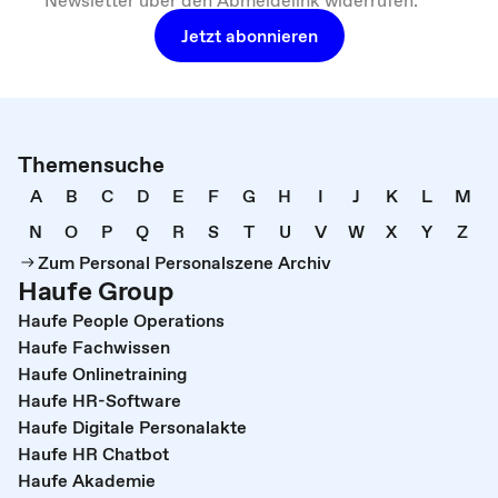
Newsletter über den Abmeldelink widerrufen.
Jetzt abonnieren
Themensuche
A
B
C
D
E
F
G
H
I
J
K
L
M
N
O
P
Q
R
S
T
U
V
W
X
Y
Z
Zum Personal Personalszene Archiv
Haufe Group
Haufe People Operations
Haufe Fachwissen
Haufe Onlinetraining
Haufe HR-Software
Haufe Digitale Personalakte
Haufe HR Chatbot
Haufe Akademie