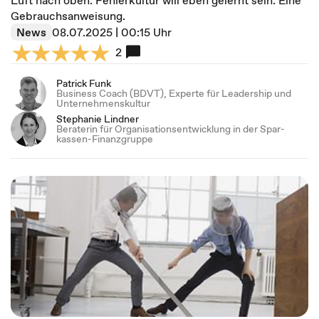
Luft nach oben. Fehler­kultur will eben ge­lernt sein. Eine
Gebrauchs­anweisung.
News
08.07.2025 | 00:15 Uhr
2
Patrick Funk
Business Coach (BDVT), Experte für Leader­ship und
Unter­neh­mens­­kultur­
Stephanie Lindner
Be­­raterin für Organisa­tions­ent­wick­lung in der Spar­
kassen-Finanz­gruppe