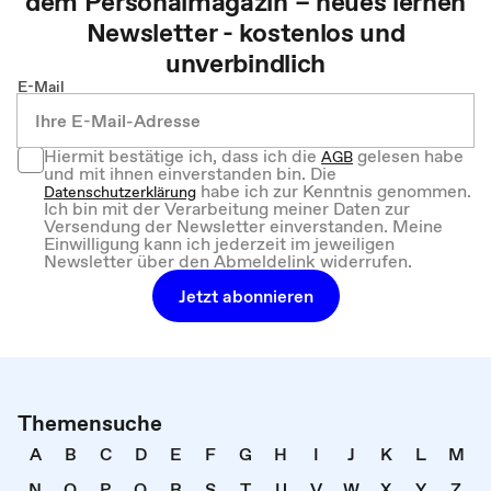
dem
Personalmagazin – neues lernen
Newsletter - kostenlos und
unverbindlich
E-Mail
Hiermit bestätige ich, dass ich die
gelesen habe
AGB
und mit ihnen einverstanden bin. Die
habe ich zur Kenntnis genommen.
Datenschutzerklärung
Ich bin mit der Verarbeitung meiner Daten zur
Versendung der Newsletter einverstanden. Meine
Einwilligung kann ich jederzeit im jeweiligen
Newsletter über den Abmeldelink widerrufen.
Jetzt abonnieren
Themensuche
A
B
C
D
E
F
G
H
I
J
K
L
M
N
O
P
Q
R
S
T
U
V
W
X
Y
Z