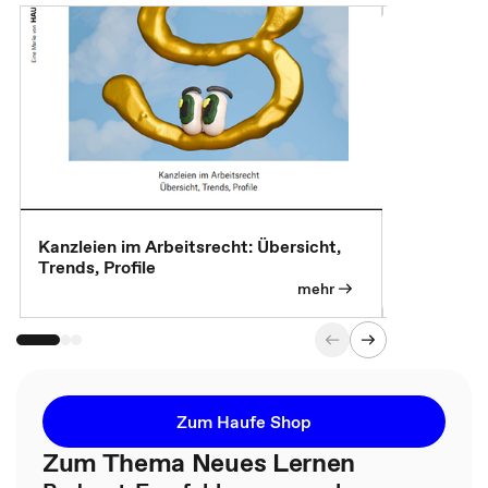
Kanzleien im Arbeitsrecht: Übersicht,
MBA, Maste
Trends, Profile
für die KI-
mehr
Zum Haufe Shop
Zum Thema Neues Lernen