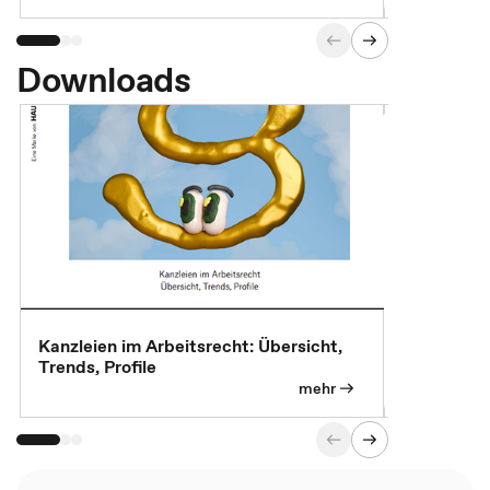
Downloads
Kanzleien im Arbeitsrecht: Übersicht,
MBA, Maste
Trends, Profile
für die KI-
mehr