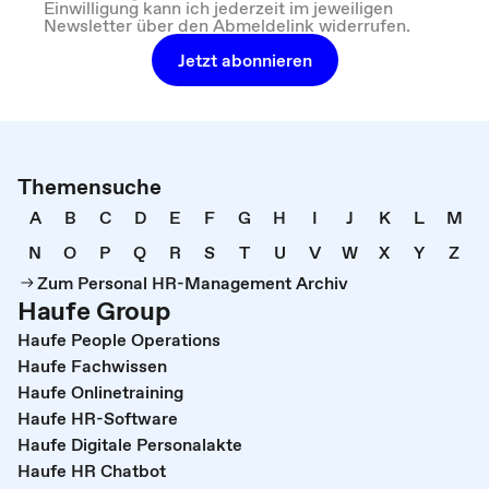
Einwilligung kann ich jederzeit im jeweiligen
Newsletter über den Abmeldelink widerrufen.
Jetzt abonnieren
Themensuche
A
B
C
D
E
F
G
H
I
J
K
L
M
N
O
P
Q
R
S
T
U
V
W
X
Y
Z
Zum Personal HR-Management Archiv
Haufe Group
Haufe People Operations
Haufe Fachwissen
Haufe Onlinetraining
Haufe HR-Software
Haufe Digitale Personalakte
Haufe HR Chatbot