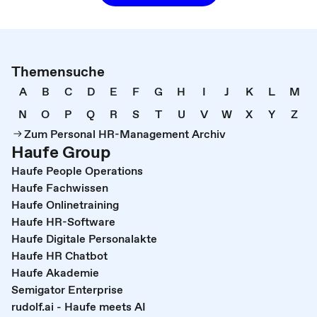
Themensuche
A
B
C
D
E
F
G
H
I
J
K
L
M
N
O
P
Q
R
S
T
U
V
W
X
Y
Z
Zum Personal HR-Management Archiv
Haufe Group
Haufe People Operations
Haufe Fachwissen
Haufe Onlinetraining
Haufe HR-Software
Haufe Digitale Personalakte
Haufe HR Chatbot
Haufe Akademie
Semigator Enterprise
rudolf.ai - Haufe meets AI