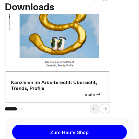
Downloads
Kanzleien im Arbeitsrecht: Übersicht,
MBA, Maste
Trends, Profile
für die KI-
mehr
Zum Haufe Shop