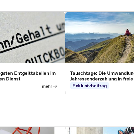
igsten Entgelttabellen im
Tauschtage: Die Umwandlun
hen Dienst
Jahressonderzahlung in freie
nach dem TVöD
Exklusivbeitrag
mehr