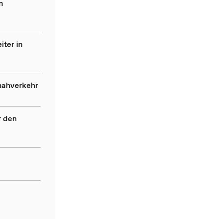
m
iter in
nnahverkehr
r den