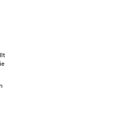
lt
ie
n