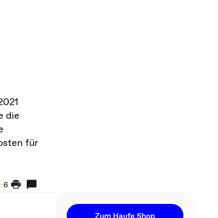
2021
e die
e
osten für
6
Zum Haufe Shop