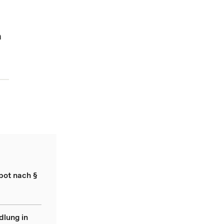
n
bot nach §
dlung in