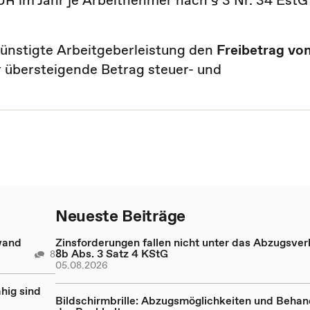
UR im Jahr je Arbeitnehmer nach § 3 Nr. 34 EstG
günstigte Arbeitgeberleistung den
Freibetrag vo
r übersteigende Betrag steuer- und
Neueste Beiträge
wand
Zinsforderungen fallen nicht unter das Abzugsver
8b Abs. 3 Satz 4 KStG
8
05.08.2026
hig sind
Bildschirmbrille: Abzugsmöglichkeiten und Behan