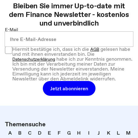
Bleiben Sie immer Up-to-date mit
dem
Finance
Newsletter - kostenlos
und unverbindlich
E-Mail
Hiermit bestätige ich, dass ich die
gelesen habe
AGB
und mit ihnen einverstanden bin. Die
habe ich zur Kenntnis genommen.
Datenschutzerklärung
Ich bin mit der Verarbeitung meiner Daten zur
Versendung der Newsletter einverstanden. Meine
Einwilligung kann ich jederzeit im jeweiligen
Newsletter über den Abmeldelink widerrufen.
Jetzt abonnieren
Themensuche
A
B
C
D
E
F
G
H
I
J
K
L
M