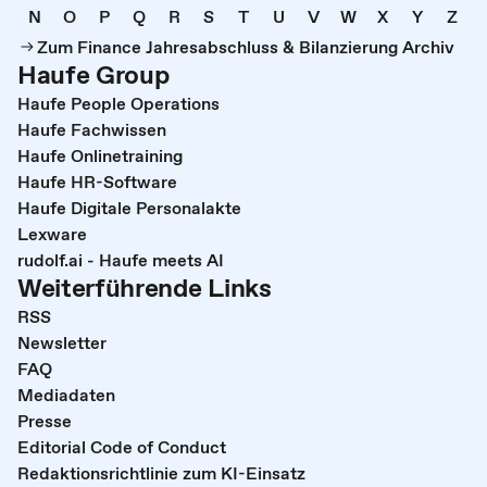
N
O
P
Q
R
S
T
U
V
W
X
Y
Z
Zum Finance Jahresabschluss & Bilanzierung Archiv
Haufe Group
Haufe People Operations
Haufe Fachwissen
Haufe Onlinetraining
Haufe HR-Software
Haufe Digitale Personalakte
Lexware
rudolf.ai - Haufe meets AI
Weiterführende Links
RSS
Newsletter
FAQ
Mediadaten
Presse
Editorial Code of Conduct
Redaktionsrichtlinie zum KI-Einsatz