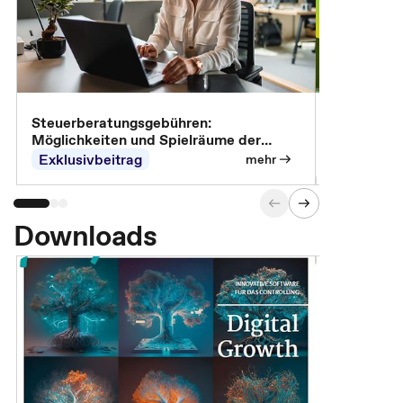
Steuerberatungsgebühren:
Omnibus-Pa
Möglichkeiten und Spielräume der
Abrechnung
Exklusivbeitrag
Exklusivb
mehr
Downloads