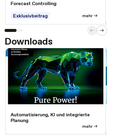
Forecast Controlling
Controllin
Exklusivbeitrag
Exklusivb
mehr
Downloads
Automatisierung, KI und integrierte
CM live: A
Planung
Magazin
mehr