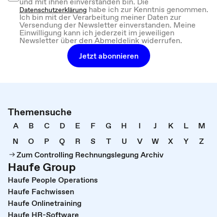
und mit ihnen einverstanden bin. Die
habe ich zur Kenntnis genommen.
Datenschutzerklärung
Ich bin mit der Verarbeitung meiner Daten zur
Versendung der Newsletter einverstanden. Meine
Einwilligung kann ich jederzeit im jeweiligen
Newsletter über den Abmeldelink widerrufen.
Jetzt abonnieren
Themensuche
A
B
C
D
E
F
G
H
I
J
K
L
M
N
O
P
Q
R
S
T
U
V
W
X
Y
Z
Zum Controlling Rechnungslegung Archiv
Haufe Group
Haufe People Operations
Haufe Fachwissen
Haufe Onlinetraining
Haufe HR-Software