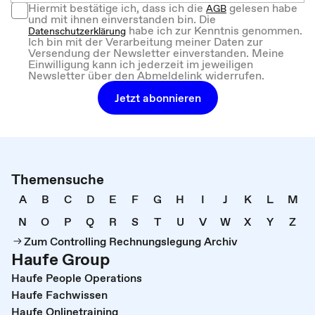
Hiermit bestätige ich, dass ich die
gelesen habe
AGB
und mit ihnen einverstanden bin. Die
habe ich zur Kenntnis genommen.
Datenschutzerklärung
Ich bin mit der Verarbeitung meiner Daten zur
Versendung der Newsletter einverstanden. Meine
Einwilligung kann ich jederzeit im jeweiligen
Newsletter über den Abmeldelink widerrufen.
Jetzt abonnieren
Themensuche
A
B
C
D
E
F
G
H
I
J
K
L
M
N
O
P
Q
R
S
T
U
V
W
X
Y
Z
Zum Controlling Rechnungslegung Archiv
Haufe Group
Haufe People Operations
Haufe Fachwissen
Haufe Onlinetraining