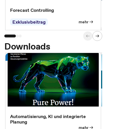
Forecast Controlling
Controllin
Exklusivbeitrag
Exklusivb
mehr
Downloads
Automatisierung, KI und integrierte
CM live: A
Planung
Magazin
mehr