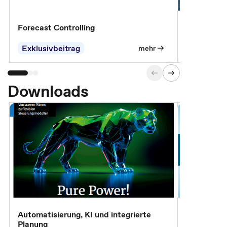
Forecast Controlling
Controllin
Exklusivbeitrag
Exklusivb
mehr
Downloads
Automatisierung, KI und integrierte
CM live: A
Planung
Magazin