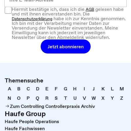
Hiermit bestätige ich, dass ich die
gelesen habe
AGB
und mit ihnen einverstanden bin. Die
habe ich zur Kenntnis genommen.
Datenschutzerklärung
Ich bin mit der Verarbeitung meiner Daten zur
Versendung der Newsletter einverstanden. Meine
Einwilligung kann ich jederzeit im jeweiligen
Newsletter über den Abmeldelink widerrufen.
Jetzt abonnieren
Themensuche
A
B
C
D
E
F
G
H
I
J
K
L
M
N
O
P
Q
R
S
T
U
V
W
X
Y
Z
Zum Controlling Controllerpraxis Archiv
Haufe Group
Haufe People Operations
Haufe Fachwissen