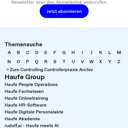
Newsletter über den Abmeldelink widerrufen.
Jetzt abonnieren
Themensuche
A
B
C
D
E
F
G
H
I
J
K
L
M
N
O
P
Q
R
S
T
U
V
W
X
Y
Z
Zum Controlling Controllerpraxis Archiv
Haufe Group
Haufe People Operations
Haufe Fachwissen
Haufe Onlinetraining
Haufe HR-Software
Haufe Digitale Personalakte
Haufe Akademie
rudolf.ai - Haufe meets AI