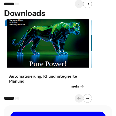
Downloads
Automatisierung, KI und integrierte
CM live: A
Planung
Magazin
mehr