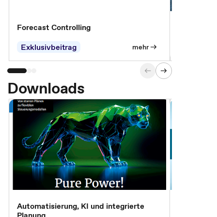
Forecast Controlling
Controllin
Exklusivbeitrag
Exklusivb
mehr
Downloads
Automatisierung, KI und integrierte
CM live: A
Planung
Magazin