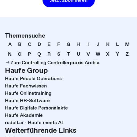
Themensuche
A
B
C
D
E
F
G
H
I
J
K
L
M
N
O
P
Q
R
S
T
U
V
W
X
Y
Z
Zum Controlling Controllerpraxis Archiv
Haufe Group
Haufe People Operations
Haufe Fachwissen
Haufe Onlinetraining
Haufe HR-Software
Haufe Digitale Personalakte
Haufe Akademie
rudolf.ai - Haufe meets AI
Weiterführende Links