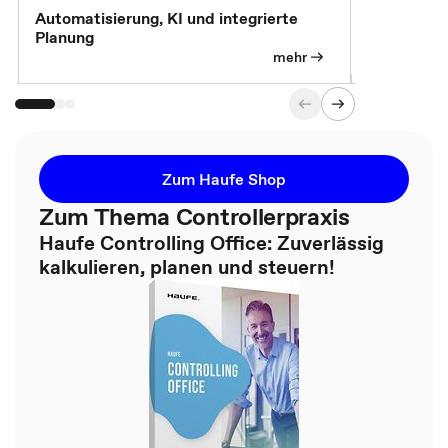
Automatisierung, KI und integrierte
CM live: A
Planung
Magazin
mehr
Zum Haufe Shop
Zum Thema Controllerpraxis
Haufe Controlling Office: Zuverlässig
kalkulieren, planen und steuern!