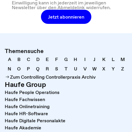
Einwilligung kann ich jederzeit im jeweiligen
Newsletter über den Abmeldelink widerrufen.
Jetzt abonnieren
Themensuche
A
B
C
D
E
F
G
H
I
J
K
L
M
N
O
P
Q
R
S
T
U
V
W
X
Y
Z
Zum Controlling Controllerpraxis Archiv
Haufe Group
Haufe People Operations
Haufe Fachwissen
Haufe Onlinetraining
Haufe HR-Software
Haufe Digitale Personalakte
Haufe Akademie