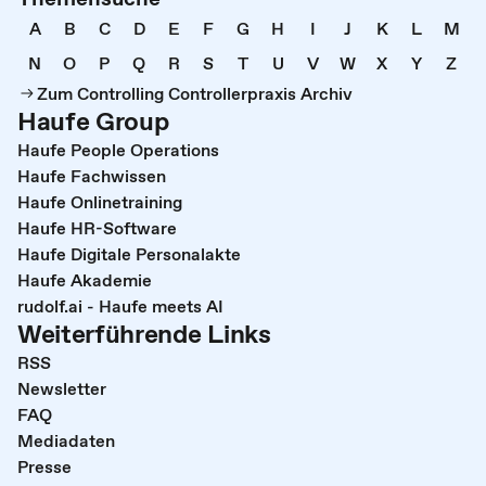
A
B
C
D
E
F
G
H
I
J
K
L
M
N
O
P
Q
R
S
T
U
V
W
X
Y
Z
Zum Controlling Controllerpraxis Archiv
Haufe Group
Haufe People Operations
Haufe Fachwissen
Haufe Onlinetraining
Haufe HR-Software
Haufe Digitale Personalakte
Haufe Akademie
rudolf.ai - Haufe meets AI
Weiterführende Links
RSS
Newsletter
FAQ
Mediadaten
Presse