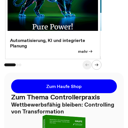
Automatisierung, KI und integrierte
CM live: A
Planung
Magazin
mehr
Zum Haufe Shop
Zum Thema Controllerpraxis
Wettbewerbsfähig bleiben: Controlling
von Transformation