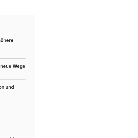
höhere
t neue Wege
on und