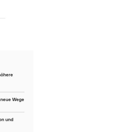
höhere
t neue Wege
on und