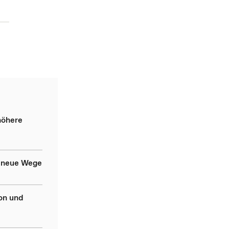
höhere
t neue Wege
on und