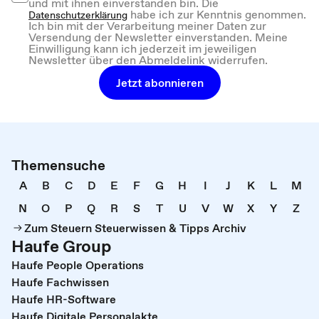
und mit ihnen einverstanden bin. Die
habe ich zur Kenntnis genommen.
Datenschutzerklärung
Ich bin mit der Verarbeitung meiner Daten zur
Versendung der Newsletter einverstanden. Meine
Einwilligung kann ich jederzeit im jeweiligen
Newsletter über den Abmeldelink widerrufen.
Jetzt abonnieren
Themensuche
A
B
C
D
E
F
G
H
I
J
K
L
M
N
O
P
Q
R
S
T
U
V
W
X
Y
Z
Zum Steuern Steuerwissen & Tipps Archiv
Haufe Group
Haufe People Operations
Haufe Fachwissen
Haufe HR-Software
Haufe Digitale Personalakte