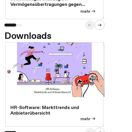
Vermögensübertragungen gegen
Feststellu
Versorgungsleistungen
Exklusivb
mehr
Downloads
7 Effizien
HR-Software: Markttrends und
Anbieterübersicht
mehr