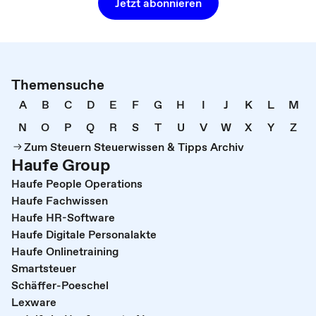
Jetzt abonnieren
Themensuche
A
B
C
D
E
F
G
H
I
J
K
L
M
N
O
P
Q
R
S
T
U
V
W
X
Y
Z
Zum Steuern Steuerwissen & Tipps Archiv
Haufe Group
Haufe People Operations
Haufe Fachwissen
Haufe HR-Software
Haufe Digitale Personalakte
Haufe Onlinetraining
Smartsteuer
Schäffer-Poeschel
Lexware