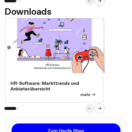
Downloads
7 Effizien
HR-Software: Markttrends und
Anbieterübersicht
mehr
Zum Haufe Shop