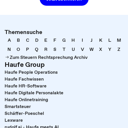
Themensuche
A
B
C
D
E
F
G
H
I
J
K
L
M
N
O
P
Q
R
S
T
U
V
W
X
Y
Z
Zum Steuern Rechtsprechung Archiv
Haufe Group
Haufe People Operations
Haufe Fachwissen
Haufe HR-Software
Haufe Digitale Personalakte
Haufe Onlinetraining
Smartsteuer
Schäffer-Poeschel
Lexware
rudolf.ai - Haufe meets AI