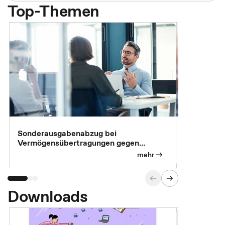
Top-Themen
Sonderausgabenabzug bei
Gesonderte
Vermögensübertragungen gegen
Feststellu
Versorgungsleistungen
Exklusivb
mehr
Downloads