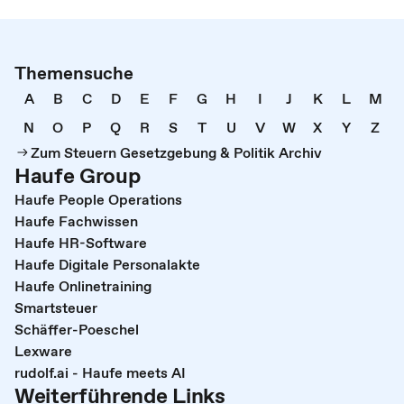
Themensuche
A
B
C
D
E
F
G
H
I
J
K
L
M
N
O
P
Q
R
S
T
U
V
W
X
Y
Z
Zum Steuern Gesetzgebung & Politik Archiv
Haufe Group
Haufe People Operations
Haufe Fachwissen
Haufe HR-Software
Haufe Digitale Personalakte
Haufe Onlinetraining
Smartsteuer
Schäffer-Poeschel
Lexware
rudolf.ai - Haufe meets AI
Weiterführende Links