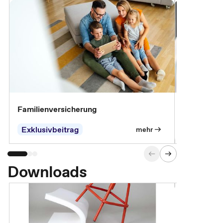
Familienversicherung
Arbeitsunf
Entgeltfor
Exklusivbeitrag
Exklusivb
mehr
Downloads