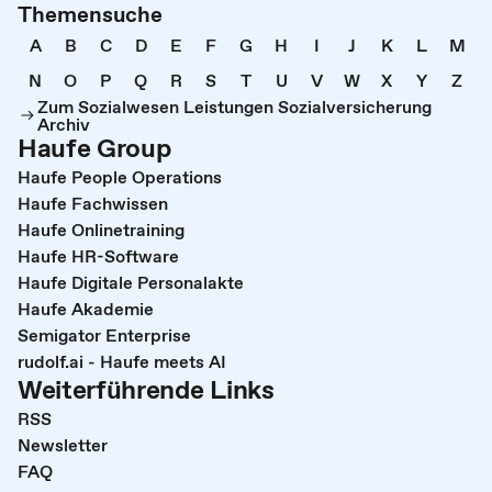
Themensuche
A
B
C
D
E
F
G
H
I
J
K
L
M
N
O
P
Q
R
S
T
U
V
W
X
Y
Z
Zum Sozialwesen Leistungen Sozialversicherung
Archiv
Haufe Group
Haufe People Operations
Haufe Fachwissen
Haufe Onlinetraining
Haufe HR-Software
Haufe Digitale Personalakte
Haufe Akademie
Semigator Enterprise
rudolf.ai - Haufe meets AI
Weiterführende Links
RSS
Newsletter
FAQ