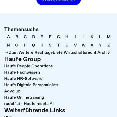
Themensuche
A
B
C
D
E
F
G
H
I
J
K
L
M
N
O
P
Q
R
S
T
U
V
W
X
Y
Z
Zum Weitere Rechtsgebiete Wirtschaftsrecht Archiv
Haufe Group
Haufe People Operations
Haufe Fachwissen
Haufe HR-Software
Haufe Digitale Personalakte
Advolux
Haufe Onlinetraining
rudolf.ai - Haufe meets AI
Weiterführende Links
RSS