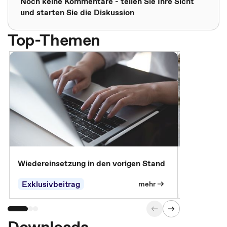
Noch keine Kommentare - teilen Sie Ihre Sicht
und starten Sie die Diskussion
Top-Themen
Wiedereinsetzung in den vorigen Stand
Erscheinen 
Parteien, 
Exklusivbeitrag
Exklusivb
mehr