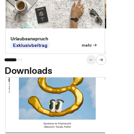
Urlaubsanspruch
Ferienjobb
Exklusivbeitrag
Exklusivb
mehr
Downloads