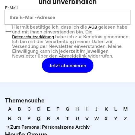
und unverbindlich
E-Mail
Hiermit bestätige ich, dass ich die
gelesen habe
AGB
und mit ihnen einverstanden bin. Die
habe ich zur Kenntnis genommen.
Datenschutzerklärung
Ich bin mit der Verarbeitung meiner Daten zur
Versendung der Newsletter einverstanden. Meine
Einwilligung kann ich jederzeit im jeweiligen
Newsletter über den Abmeldelink widerrufen.
Jetzt abonnieren
Themensuche
A
B
C
D
E
F
G
H
I
J
K
L
M
N
O
P
Q
R
S
T
U
V
W
X
Y
Z
Zum Personal Personalszene Archiv
Haufe Group